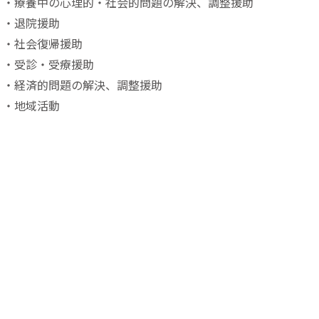
・療養中の心理的・社会的問題の解決、調整援助
・退院援助
・社会復帰援助
・受診・受療援助
・経済的問題の解決、調整援助
・地域活動
協会について
医療ソーシャルワーカーとは？
入会案内
会員所属機関
お知らせ
サイトマップ
プライバシーポリシー